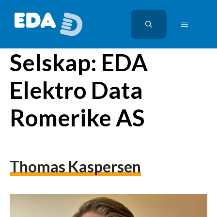
Hopp
til
MENY
innhold
Selskap:
EDA
Elektro Data
Romerike AS
Thomas Kaspersen