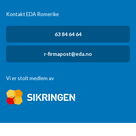
Kontakt EDA Romerike
63 84 64 64
r-firmapost@eda.no
Vi er stolt medlem av