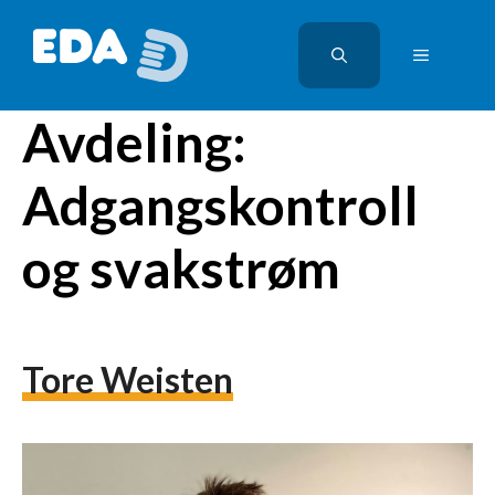
Hopp
til
MENY
innhold
Avdeling:
Adgangskontroll
og svakstrøm
Tore Weisten